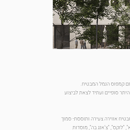
ם קמפוס הנמל המבטיח.
יתר סופיים ועתיד לצאת לביצוע
טיח אווירה צעירה ותוססת- סמוך
 "לוקס", "צ'אנג בה", מוסדות