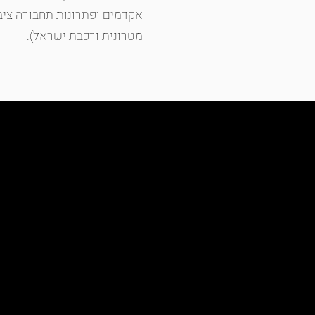
אקדמים ופתרונות תחבורה ציב
מטרונית ורכבת ישראל).