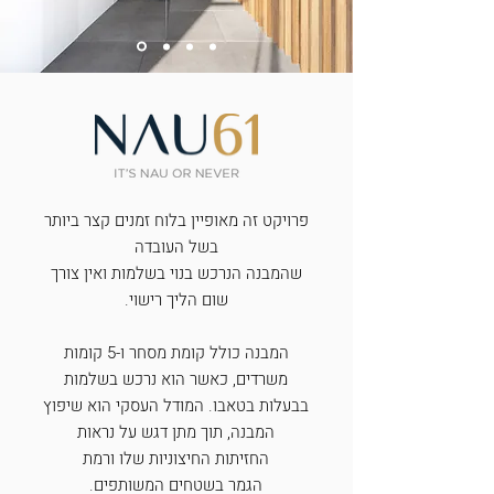
פרויקט זה
מאופיין בלוח
זמנים קצר
ביותר
בשל
העובדה
שהמבנה
הנרכש בנוי
בשלמות ואין
צורך
שום
הליך רישוי.
המבנה כולל
קומת מסחר ו-5
קומות
משרדים,
כאשר הוא נרכש
בשלמות
בבעלות
בטאבו. המודל
העסקי הוא
שיפוץ
המבנה,
תוך מתן דגש על
נראות
החזיתות
החיצוניות שלו
ורמת
הגמר
בשטחים
המשותפים.